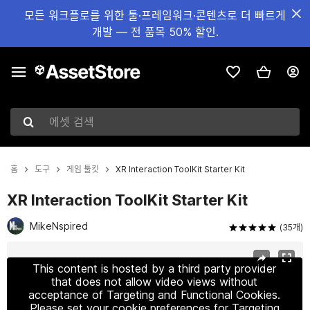
모든 워크플로를 위한 툴·프레임워크·콘텐츠로 더 빠르게
개발 — 전 품목 50% 할인.
에셋 검색
홈
도구
게임 툴킷
XR Interaction ToolKit Starter Kit
XR Interaction ToolKit Starter Kit
MikeNspired
(35개)
현재 슬라이드: 1 / 18
This content is hosted by a third party provider
that does not allow video views without
acceptance of Targeting and Functional Cookies.
Please set your cookie preferences for Targeting