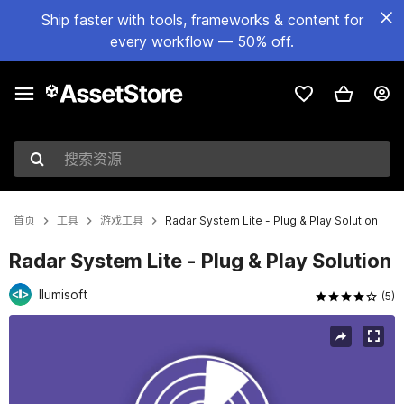
Ship faster with tools, frameworks & content for
every workflow — 50% off.
搜索资源
首页
工具
游戏工具
Radar System Lite - Plug & Play Solution
Radar System Lite - Plug & Play Solution
Ilumisoft
(5)
当前幻灯片：1 / 3