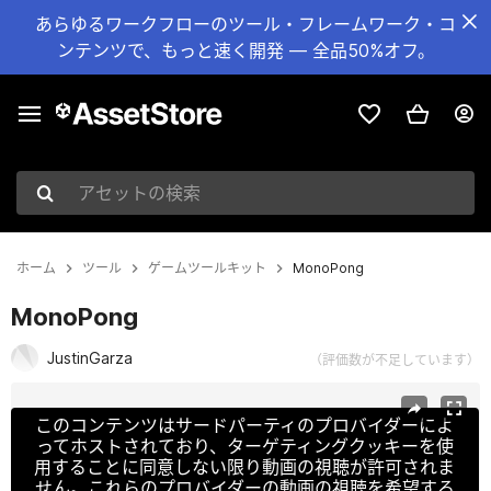
あらゆるワークフローのツール・フレームワーク・コ
ンテンツで、もっと速く開発 — 全品50%オフ。
アセットの検索
ホーム
ツール
ゲームツールキット
MonoPong
MonoPong
JustinGarza
（評価数が不足しています）
現在のスライド：1 / 7
このコンテンツはサードパーティのプロバイダーによ
ってホストされており、ターゲティングクッキーを使
用することに同意しない限り動画の視聴が許可されま
せん。これらのプロバイダーの動画の視聴を希望する