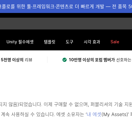
플로를 위한 툴·프레임워크·콘텐츠로 더 빠르게 개발 — 전 품목 5
Sale
Unity 필수에셋
템플릿
도구
시각 효과
 5천명 이상의
리뷰
10만명 이상의 포럼 멤버가
선호하는
용되지 않음)되었습니다. 이제 구매할 수 없으며, 퍼블리셔의 기술 지
계속 사용하실 수 있습니다. 에셋 소유자는 ‘
내 에셋
(My Asset