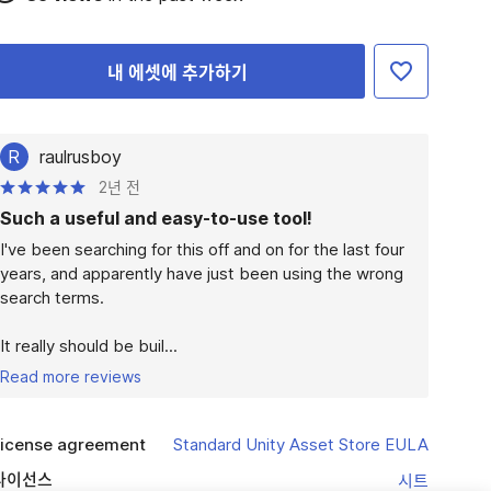
내 에셋에 추가하기
R
raulrusboy
2년 전
Such a useful and easy-to-use tool!
I've been searching for this off and on for the last four 
years, and apparently have just been using the wrong 
search terms.

It really should be buil...
Read more reviews
icense agreement
Standard Unity Asset Store EULA
라이선스
시트