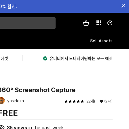
0% 할인.
Sell Assets
 에셋
유니티에서 모더레이팅하는
모든 에셋
360° Screenshot Capture
yasirkula
(22개)
(274)
FREE
35
views
in the past week