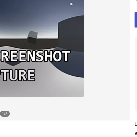
1
/
3
L