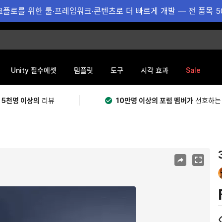
플로를 위한 툴·프레임워크·콘텐츠로 더 빠르게 개발 — 전 품목 5
Sale
Unity 필수에셋
템플릿
도구
시각 효과
 5천명 이상의
리뷰
10만명 이상의 포럼 멤버가
선호하는