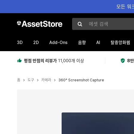
모든 워크
에셋 검색
3D
2D
Add-Ons
AI
음향
탈중앙화웹
평점 만점의 리뷰가
11,000개 이상
8만
홈
도구
카메라
360° Screenshot Capture
현재 슬라이드: 1 / 3