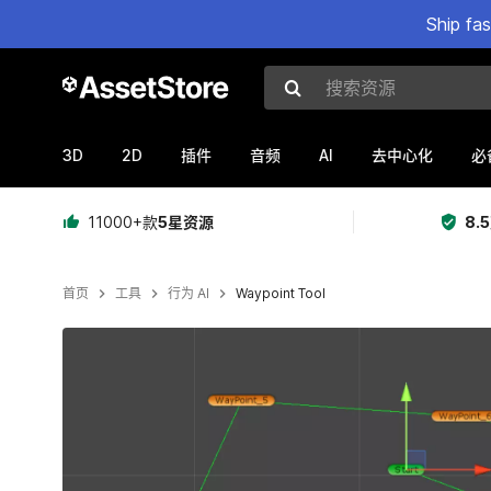
Ship fa
搜索资源
3D
2D
AI
插件
音频
去中心化
必
11000+款
5星资源
8.
首页
工具
行为 AI
Waypoint Tool
当前幻灯片：1 / 2