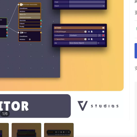
1
/
6