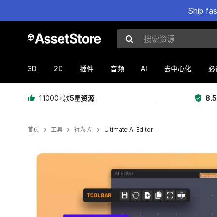
Ship fa
搜索资源
3D
2D
AI
插件
音频
去中心化
必
11000+款
5星资源
8.
首页
工具
行为 AI
Ultimate AI Editor
当前幻灯片：1 / 6