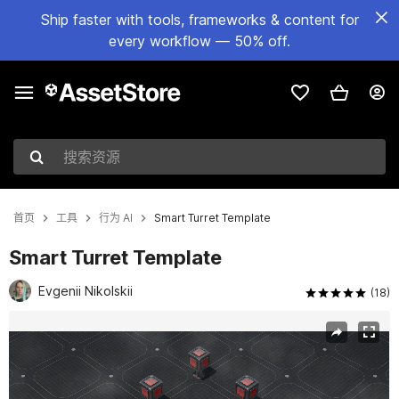
Ship faster with tools, frameworks & content for
every workflow — 50% off.
搜索资源
首页
工具
行为 AI
Smart Turret Template
Smart Turret Template
Evgenii Nikolskii
(18)
当前幻灯片：1 / 4