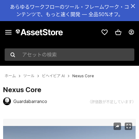
あらゆるワークフローのツール・フレームワーク・コ
ンテンツで、もっと速く開発 — 全品50%オフ。
アセットの検索
ホーム
ツール
ビヘイビア AI
Nexus Core
Nexus Core
Guardabarranco
（評価数が不足しています）
現在のスライド：1 / 3