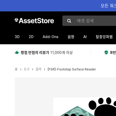
모든 워크
에셋 검색
3D
2D
Add-Ons
AI
음향
탈중앙화웹
평점 만점의 리뷰가
11,000개 이상
8만
홈
도구
음악
[FSR]-Footstep Surface Reader
현재 슬라이드: 1 / 5