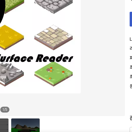
L
1
/
5