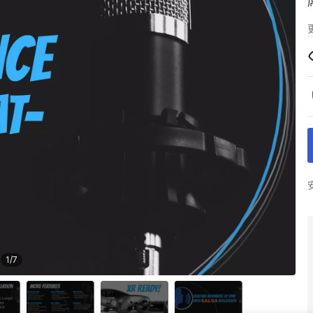
1
/
7