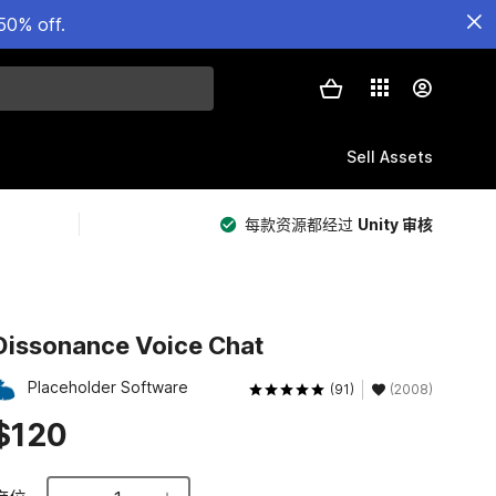
50% off.
Sell Assets
每款资源都经过
Unity 审核
Dissonance Voice Chat
Placeholder Software
(91)
(2008)
$120