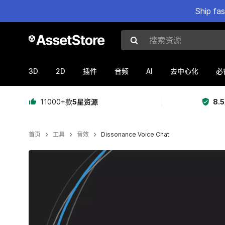
Ship fa
搜索资源
3D
2D
AI
插件
音频
去中心化
必
11000+款
5星资源
8.
首页
工具
音效
Dissonance Voice Chat
当前幻灯片：1 / 7