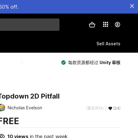
50% off.
Sell Assets
每款资源都经过
Unity 审核
Topdown 2D Pitfall
Nicholas Evelson
(暂无评分)
(24)
FREE
10
views
in the past week