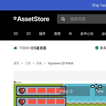
Ship fa
搜索资源
3D
2D
AI
插件
音频
去中心化
必
11000+款
5星资源
8.
首页
工具
动画
Topdown 2D Pitfall
当前幻灯片：1 / 6