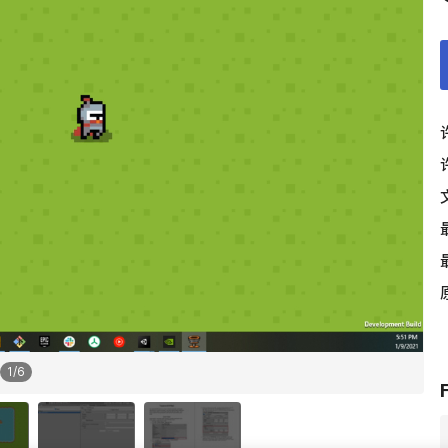
1
/
6