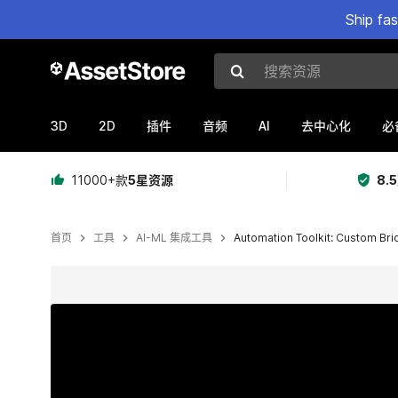
Ship fa
搜索资源
3D
2D
AI
插件
音频
去中心化
必
11000+款
5星资源
8.
首页
工具
AI-ML 集成工具
Automation Toolkit: Custom Br
当前幻灯片：1 / 9