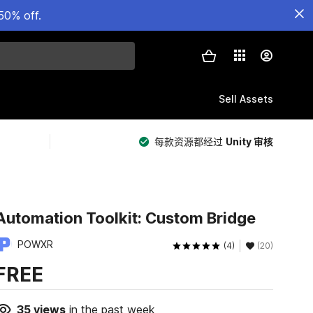
50% off.
Sell Assets
每款资源都经过
Unity 审核
Automation Toolkit: Custom Bridge
POWXR
(4)
(20)
FREE
35
views
in the past week