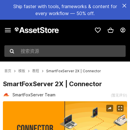
Ship faster with tools, frameworks & content for
every workflow — 50% off.
搜索资源
首页
模板
教程
SmartFoxServer 2X | Connector
SmartFoxServer 2X | Connector
SmartFoxServer Team
(暂无评分)
当前幻灯片：1 / 3