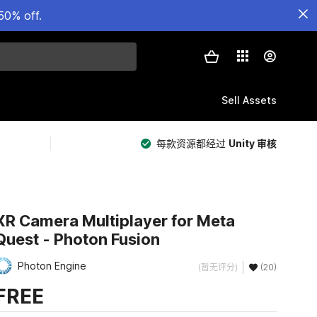
50% off.
Sell Assets
每款资源都经过
Unity 审核
XR Camera Multiplayer for Meta
Quest - Photon Fusion
Photon Engine
(暂无评分)
(20)
FREE