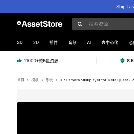
Ship fa
搜索资源
3D
2D
AI
插件
音频
去中心化
必
11000+款
5星资源
8.
首页
模板
系统
XR Camera Multiplayer for Meta Quest - 
当前幻灯片：1 / 5