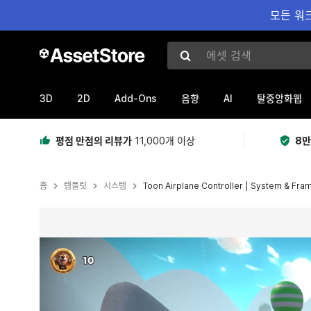
모든 워크
에셋 검색
3D
2D
Add-Ons
AI
음향
탈중앙화웹
평점 만점의 리뷰가
11,000개 이상
8만
홈
템플릿
시스템
Toon Airplane Controller | System & Fr
현재 슬라이드: 1 / 7