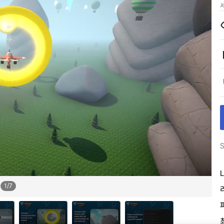
S
L
1
/
7