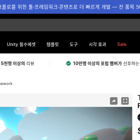
플로를 위한 툴·프레임워크·콘텐츠로 더 빠르게 개발 — 전 품목 5
Sale
Unity 필수에셋
템플릿
도구
시각 효과
 5천명 이상의
리뷰
10만명 이상의 포럼 멤버가
선호하는
amework