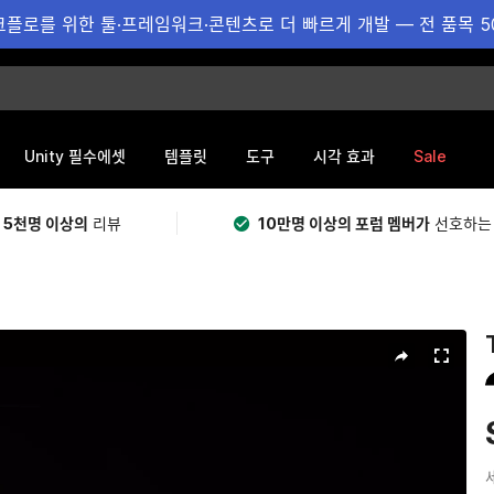
플로를 위한 툴·프레임워크·콘텐츠로 더 빠르게 개발 — 전 품목 5
Sale
Unity 필수에셋
템플릿
도구
시각 효과
 5천명 이상의
리뷰
10만명 이상의 포럼 멤버가
선호하는