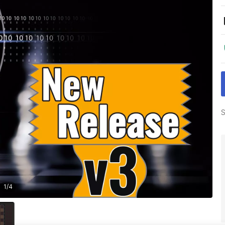
S
1
/
4