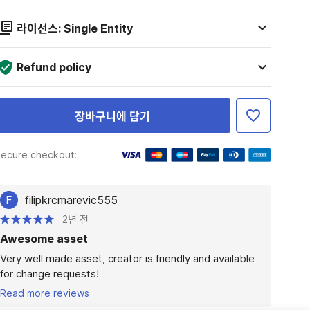
라이선스: Single Entity
Refund policy
장바구니에 담기
ecure checkout:
F
filipkrcmarevic555
2년 전
Awesome asset
Very well made asset, creator is friendly and available 
for change requests!
Read more reviews