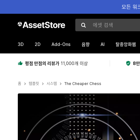
모든 워크
에셋 검색
3D
2D
Add-Ons
AI
음향
탈중앙화웹
평점 만점의 리뷰가
11,000개 이상
8만
홈
템플릿
시스템
The Cheaper Chess
현재 슬라이드: 1 / 4