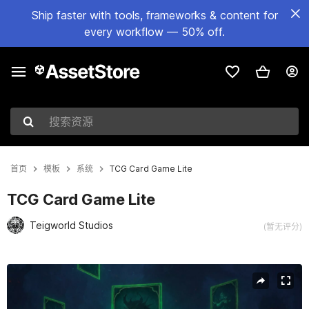
Ship faster with tools, frameworks & content for
every workflow — 50% off.
搜索资源
首页
模板
系统
TCG Card Game Lite
TCG Card Game Lite
Teigworld Studios
(暂无评分)
当前幻灯片：1 / 11