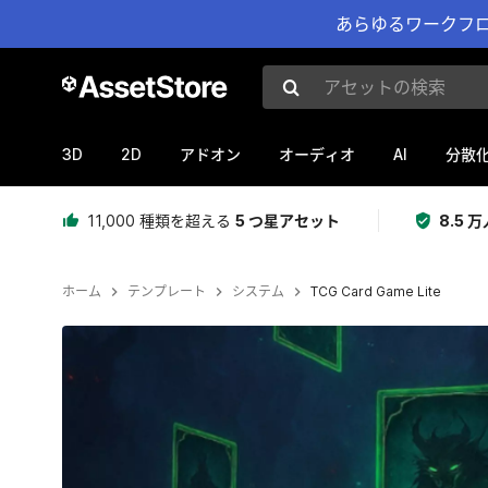
あらゆるワークフロ
アセットの検索
3D
2D
AI
アドオン
オーディオ
分散
11,000 種類を超える
5 つ星アセット
8.5
ホーム
テンプレート
システム
TCG Card Game Lite
現在のスライド：1 / 11