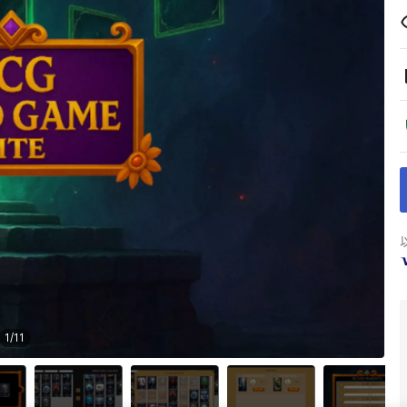
1
/
11