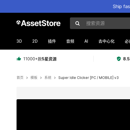
Ship fa
搜索资源
3D
2D
AI
插件
音频
去中心化
必
11000+款
5星资源
8.
首页
模板
系统
Super Idle Clicker [PC / MOBILE] v3
当前幻灯片：1 / 5