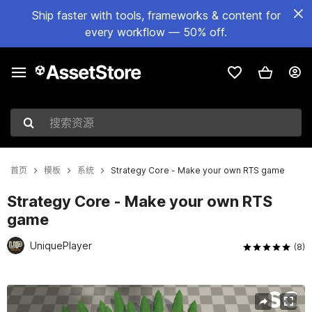
Ship faster with tools, frameworks & content for
every workflow — 50% off.
搜索资源
首页
模板
系统
Strategy Core - Make your own RTS game
Strategy Core - Make your own RTS
game
UniquePlayer
(8)
当前幻灯片：1 / 14