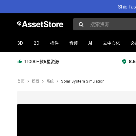
Ship fa
搜索资源
3D
2D
AI
插件
音频
去中心化
必
11000+款
5星资源
8.
首页
模板
系统
Solar System Simulation
当前幻灯片：1 / 3