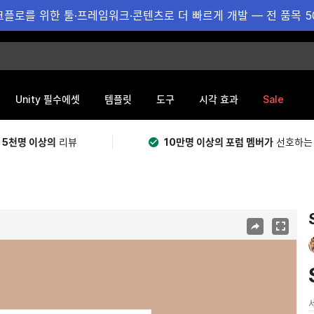
플로를 위한 툴·프레임워크·콘텐츠로 더 빠르게 개발 — 전 품목 5
Sale
Unity 필수에셋
템플릿
도구
시각 효과
 5천명 이상의
리뷰
10만명 이상의 포럼 멤버가
선호하는