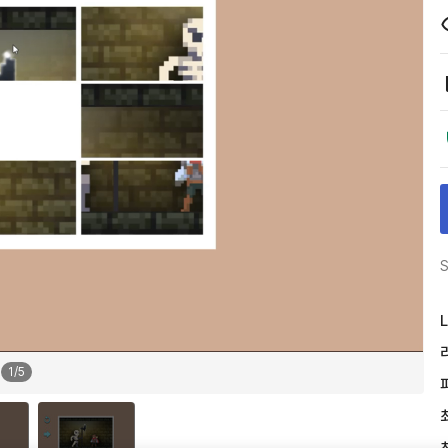
S
L
1
/
5