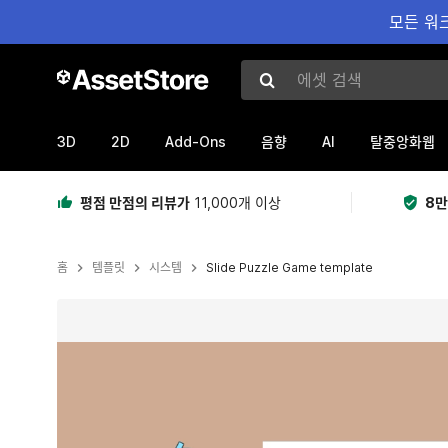
모든 워크
에셋 검색
3D
2D
Add-Ons
AI
음향
탈중앙화웹
평점 만점의 리뷰가
11,000개 이상
8만
홈
템플릿
시스템
Slide Puzzle Game template
현재 슬라이드: 1 / 5