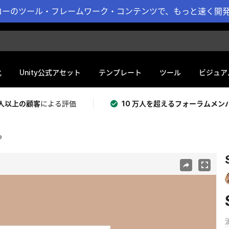
ーのツール・フレームワーク・コンテンツで、もっと速く開発 
化
Unity公式アセット
テンプレート
ツール
ビジュア
 万人以上の顧客
による評価
10 万人を超えるフォーラムメン
e