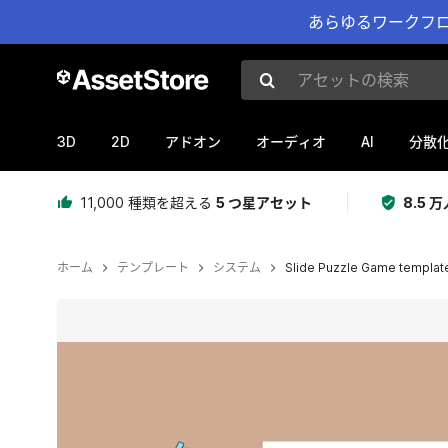
あらゆるワークフロ
アセットの検索
3D
2D
AI
アドオン
オーディオ
分散
11,000 種類を超える
5 つ星アセット
8.5
ホーム
テンプレート
システム
Slide Puzzle Game templat
現在のスライド：1 / 5