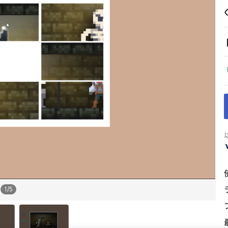
1
/
5