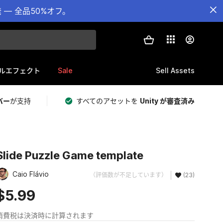
— 全品50%オフ。
Sale
Sell Assets
ルエフェクト
バー
が支持
すべてのアセットを
Unity が審査済み
Slide Puzzle Game template
Caio Flávio
（評価数が不足しています）
(23)
$5.99
消費税は決済時に計算されます