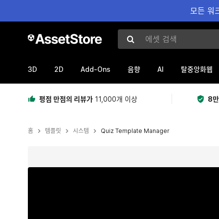
모든 워크
에셋 검색
3D
2D
Add-Ons
AI
음향
탈중앙화웹
평점 만점의 리뷰가
11,000개 이상
8만
홈
템플릿
시스템
Quiz Template Manager
현재 슬라이드: 1 / 16