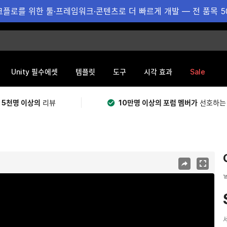
플로를 위한 툴·프레임워크·콘텐츠로 더 빠르게 개발 — 전 품목 5
Sale
Unity 필수에셋
템플릿
도구
시각 효과
 5천명 이상의
리뷰
10만명 이상의 포럼 멤버가
선호하는