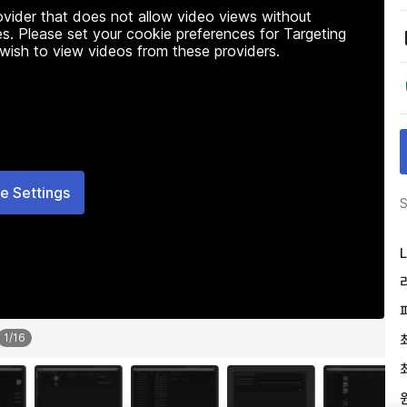
rovider that does not allow video views without
s. Please set your cookie preferences for Targeting
 wish to view videos from these providers.
e Settings
S
L
1
/
16