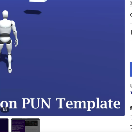
1
/
5