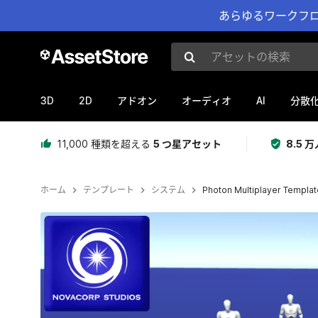
あらゆるワークフロ
アセットの検索
3D
2D
AI
アドオン
オーディオ
分散
11,000 種類を超える
5 つ星アセット
8.5
ホーム
テンプレート
システム
Photon Multiplayer Templat
現在のスライド：1 / 5