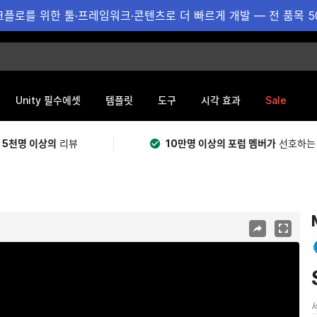
플로를 위한 툴·프레임워크·콘텐츠로 더 빠르게 개발 — 전 품목 5
Sale
Unity 필수에셋
템플릿
도구
시각 효과
 5천명 이상의
리뷰
10만명 이상의 포럼 멤버가
선호하는