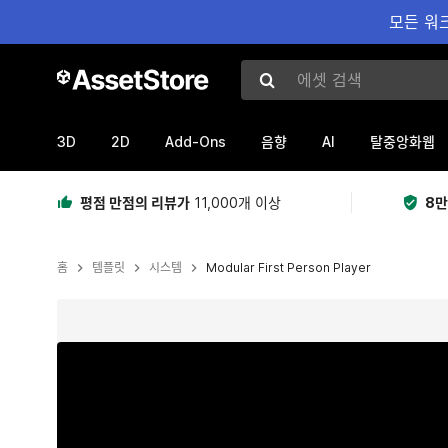
모든 워크
에셋 검색
3D
2D
Add-Ons
AI
음향
탈중앙화웹
평점 만점의 리뷰가
11,000개 이상
8만
홈
템플릿
시스템
Modular First Person Player
현재 슬라이드: 1 / 2