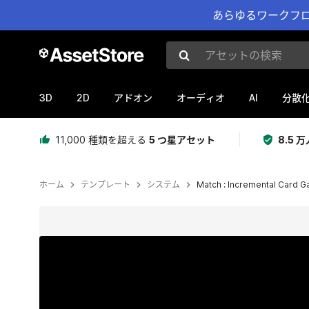
あらゆるワークフロ
アセットの検索
3D
2D
AI
アドオン
オーディオ
分散
11,000 種類を超える
5 つ星アセット
8.5
ホーム
テンプレート
システム
Match : Incremental Card 
現在のスライド：1 / 5