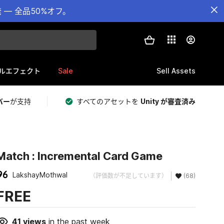
— 全品50%オフ。
Sale
Sell Assets
ルエフェクト
バー
が支持
すべてのアセットを
Unity が審査済み
Match : Incremental Card Game
LakshayMothwal
（評価数が不足しています）
(68)
FREE
41
views
in the past week