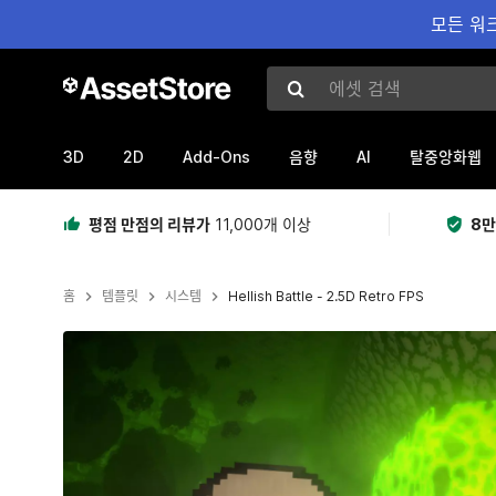
모든 워크
에셋 검색
3D
2D
Add-Ons
AI
음향
탈중앙화웹
평점 만점의 리뷰가
11,000개 이상
8만
홈
템플릿
시스템
Hellish Battle - 2.5D Retro FPS
현재 슬라이드: 1 / 45