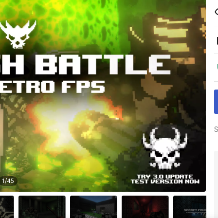
S
1
/
45