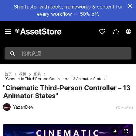
Ship faster with tools, frameworks & content for
every workflow — 50% off.
搜索资源
首页
模板
系统
"Cinematic Third‑Person Controller – 13 Animator States"
"Cinematic Third‑Person Controller – 13
Animator States"
YazanDev
(暂无评分)
当前幻灯片：1 / 3