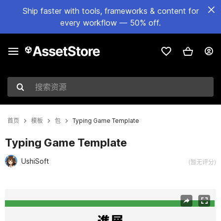
Ship faster with tools, frameworks & content for
every workflow — 50% off.
搜索资源
首页
模板
包
Typing Game Template
Typing Game Template
UshiSoft
(暂无评分)
当前幻灯片：1 / 5