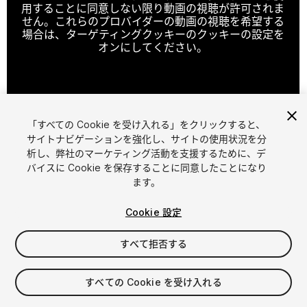
用することに同意しない限り動画の視聴が許可されま
せん。これらのプロバイダーの動画の視聴を希望する
場合は、ターゲティングクッキーのクッキーの設定を
オンにしてください。
クッキーの設定
「すべての Cookie を受け入れる」をクリックすると、
1
/
16
サイトナビゲーションを強化し、サイトの使用状況を分
析し、弊社のマーケティング活動を支援するために、デ
バイスに Cookie を保存することに同意したことになり
ます。
Cookie 設定
すべて拒否する
$25
消費税は決済時に計算されます
すべての Cookie を受け入れる
12
views
in the past week