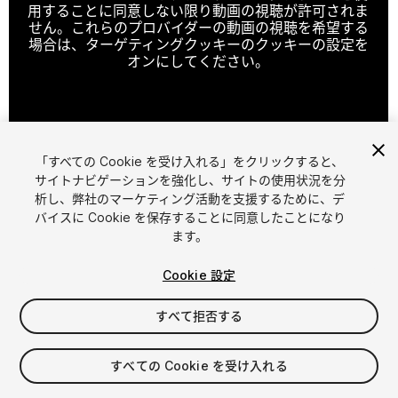
用することに同意しない限り動画の視聴が許可されま
せん。これらのプロバイダーの動画の視聴を希望する
場合は、ターゲティングクッキーのクッキーの設定を
オンにしてください。
クッキーの設定
「すべての Cookie を受け入れる」をクリックすると、
1
/
13
サイトナビゲーションを強化し、サイトの使用状況を分
析し、弊社のマーケティング活動を支援するために、デ
バイスに Cookie を保存することに同意したことになり
ます。
Cookie 設定
すべて拒否する
$24.99
消費税は決済時に計算されます
すべての Cookie を受け入れる
83
views
in the past week