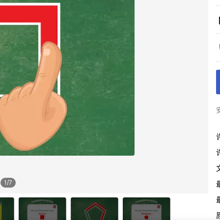
1
/
7