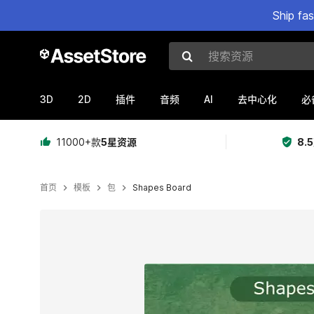
Ship fa
搜索资源
3D
2D
AI
插件
音频
去中心化
必
11000+款
5星资源
8.
首页
模板
包
Shapes Board
当前幻灯片：1 / 7