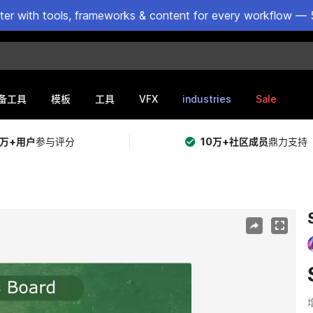
ster with tools, frameworks & content for every workflow — 
VFX
industries
Sale
备工具
模板
工具
5万+用户
参与评分
10万+社区成员
鼎力支持