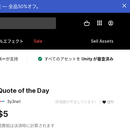
— 全品50%オフ。
Sale
Sell Assets
ルエフェクト
バー
が支持
すべてのアセットを
Unity が審査済み
Quote of the Day
3y3net
（評価数が不足しています）
(27)
$5
消費税は決済時に計算されます