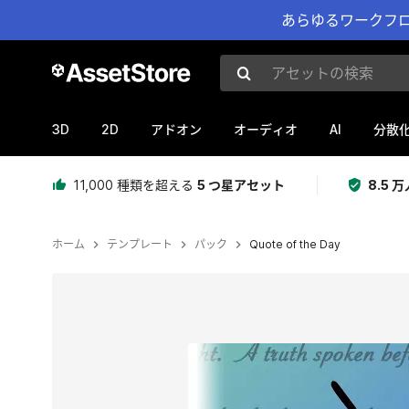
あらゆるワークフロ
アセットの検索
3D
2D
AI
アドオン
オーディオ
分散
11,000 種類を超える
5 つ星アセット
8.5
ホーム
テンプレート
パック
Quote of the Day
現在のスライド：1 / 2