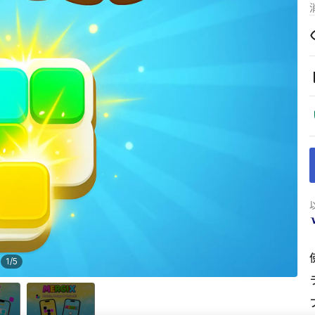
1
/
5