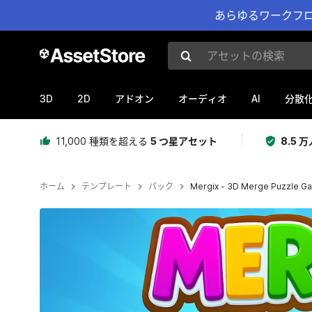
あらゆるワークフロ
アセットの検索
3D
2D
AI
アドオン
オーディオ
分散
11,000 種類を超える
5 つ星アセット
8.5
ホーム
テンプレート
パック
Mergix - 3D Merge Puzzle Ga
現在のスライド：1 / 5