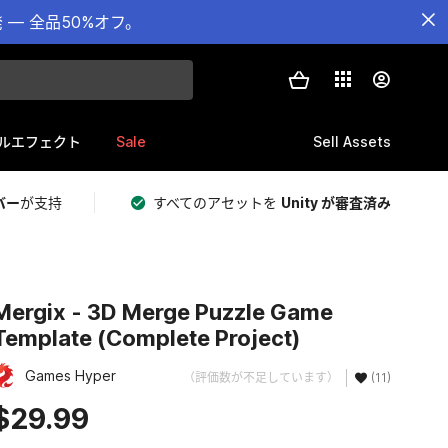
— 全品50%オフ。
Sale
Sell Assets
ルエフェクト
バー
が支持
すべてのアセットを
Unity が審査済み
Mergix - 3D Merge Puzzle Game
Template (Complete Project)
Games Hyper
（評価数が不足しています）
(11)
$29.99