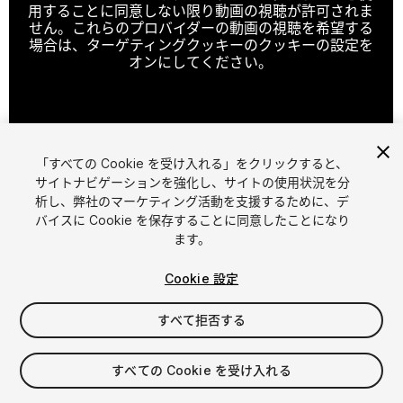
用することに同意しない限り動画の視聴が許可されま
せん。これらのプロバイダーの動画の視聴を希望する
場合は、ターゲティングクッキーのクッキーの設定を
オンにしてください。
クッキーの設定
「すべての Cookie を受け入れる」をクリックすると、
1
/
7
サイトナビゲーションを強化し、サイトの使用状況を分
析し、弊社のマーケティング活動を支援するために、デ
バイスに Cookie を保存することに同意したことになり
ます。
Cookie 設定
すべて拒否する
$99
消費税は決済時に計算されます
すべての Cookie を受け入れる
119
views
in the past week