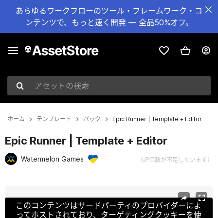
あらゆるワークフローのツール・フレームワーク・コ
ンテンツで、もっと速く開発 — 全品50%オフ。
アセットの検索
ホーム
テンプレート
パック
Epic Runner | Template + Editor
Epic Runner | Template + Editor
Watermelon Games
（評価数が不足しています）
現在のスライド：1 / 7
このコンテンツはサードパーティのプロバイダーによ
ってホストされており、ターゲティングクッキーを使