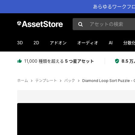
あらゆるワークフロ
アセットの検索
3D
2D
AI
アドオン
オーディオ
分散
11,000 種類を超える
5 つ星アセット
8.5
ホーム
テンプレート
パック
Diamond Loop Sort Puzzle -
現在のスライド：1 / 10