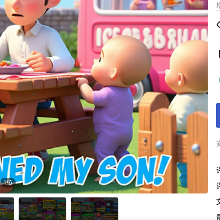
1
/
6