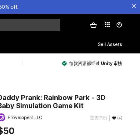
50% off.
Sell Assets
每款资源都经过
Unity 审核
Daddy Prank: Rainbow Park - 3D
Baby Simulation Game Kit
Provelopers LLC
(暂无评分)
(4)
$50