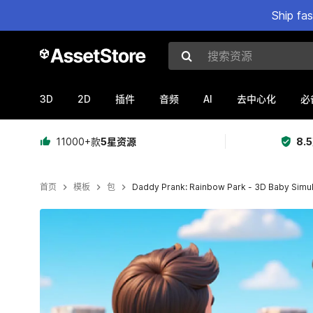
Ship fa
搜索资源
3D
2D
AI
插件
音频
去中心化
必
11000+款
5星资源
8.
首页
模板
包
Daddy Prank: Rainbow Park - 3D Baby Simul
当前幻灯片：1 / 6