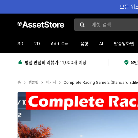
모든 워크
에셋 검색
3D
2D
Add-Ons
AI
음향
탈중앙화웹
평점 만점의 리뷰가
11,000개 이상
8만
홈
템플릿
패키지
Complete Racing Game 2 (Standard Editi
현재 슬라이드: 1 / 22