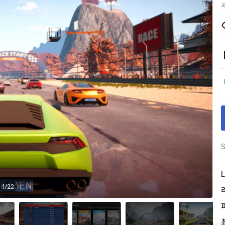
S
L
1
/
22