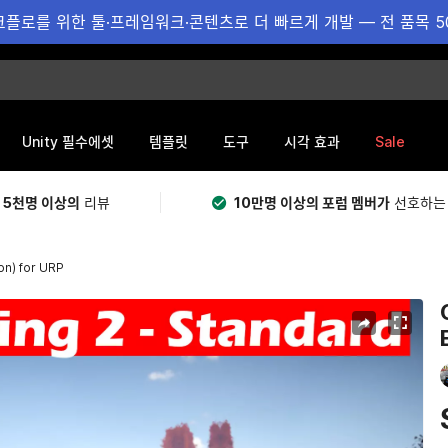
플로를 위한 툴·프레임워크·콘텐츠로 더 빠르게 개발 — 전 품목 5
Sale
Unity 필수에셋
템플릿
도구
시각 효과
 5천명 이상의
리뷰
10만명 이상의 포럼 멤버가
선호하는
on) for URP