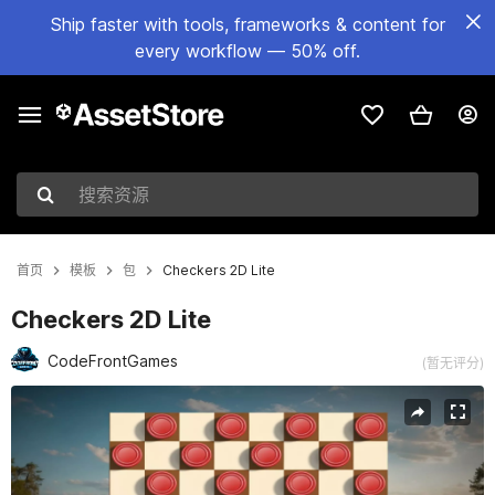
Ship faster with tools, frameworks & content for
every workflow — 50% off.
搜索资源
首页
模板
包
Checkers 2D Lite
Checkers 2D Lite
CodeFrontGames
(暂无评分)
当前幻灯片：1 / 9