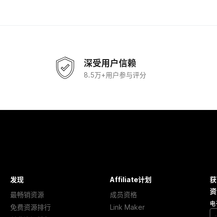
深受用户信赖
8.5万+用户参与评分
发现
Affiliate计划
获
资
最畅销资源
成员资格
电
免费资源排行
Link Maker