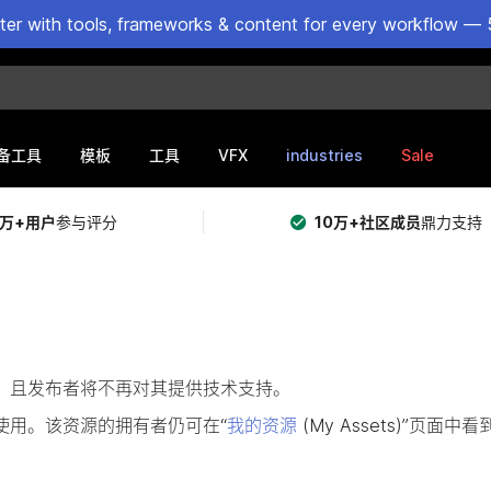
ster with tools, frameworks & content for every workflow — 
VFX
industries
Sale
备工具
模板
工具
5万+用户
参与评分
10万+社区成员
鼎力支持
提供购买，且发布者将不再对其提供技术支持。
使用。该资源的拥有者仍可在“
我的资源
(My Assets)”页面中