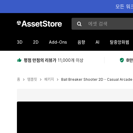
모든 워크
에셋 검색
3D
2D
Add-Ons
AI
음향
탈중앙화웹
평점 만점의 리뷰가
11,000개 이상
8만
홈
템플릿
패키지
Ball Breaker Shooter 2D - Casual Arcad
현재 슬라이드: 1 / 5