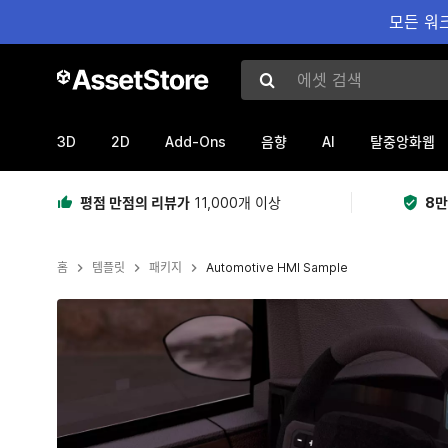
모든 워크
에셋 검색
3D
2D
Add-Ons
AI
음향
탈중앙화웹
평점 만점의 리뷰가
11,000개 이상
8만
홈
템플릿
패키지
Automotive HMI Sample
현재 슬라이드: 1 / 11