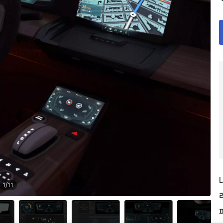
L
1
/
11