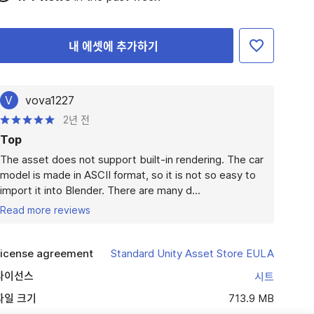
내 에셋에 추가하기
V
vova1227
2년 전
Top
The asset does not support built-in rendering. The car 
model is made in ASCII format, so it is not so easy to 
import it into Blender. There are many d...
Read more reviews
icense agreement
Standard Unity Asset Store EULA
라이선스
시트
파일 크기
713.9 MB