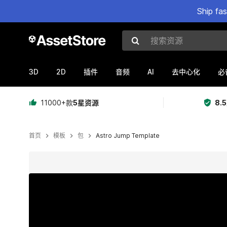
Ship fa
搜索资源
3D
2D
AI
插件
音频
去中心化
必
11000+款
5星资源
8.
首页
模板
包
Astro Jump Template
当前幻灯片：1 / 10