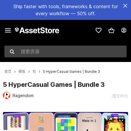
Ship faster with tools, frameworks & content for
every workflow — 50% off.
搜索资源
首页
模板
包
5 HyperCasual Games | Bundle 3
5 HyperCasual Games | Bundle 3
Ragendom
(暂无评分)
当前幻灯片：1 / 30