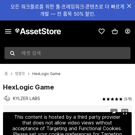
모든 워크플로를 위한 툴·프레임워크·콘텐츠로 더 빠르게
개발 — 전 품목 50% 할인.
에셋 검색
홈
템플릿
HexLogic Game
HexLogic Game
KYLZER LABS
(5개)
현재 슬라이드: 1 / 9
This content is hosted by a third party provider
that does not allow video views without
acceptance of Targeting and Functional Cookies.
Please set your cookie preferences for Targeting