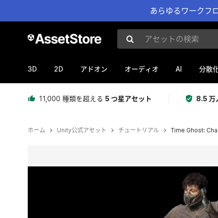
あらゆるワークフロ
アセットの検索
3D
2D
AI
アドオン
オーディオ
分散
11,000 種類を超える
5 つ星アセット
8.5
ホーム
Unity公式アセット
チュートリアル
Time Ghost: Cha
現在のスライド：1 / 9