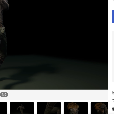
1
/
9