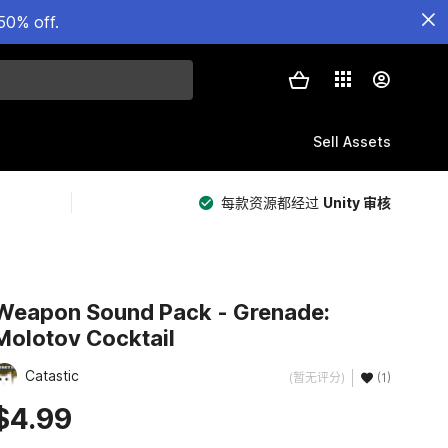
50% off.
Sell Assets
每款资源都经过
Unity 审核
Weapon Sound Pack - Grenade:
Molotov Cocktail
Catastic
(暂无评分)
(1)
$4.99