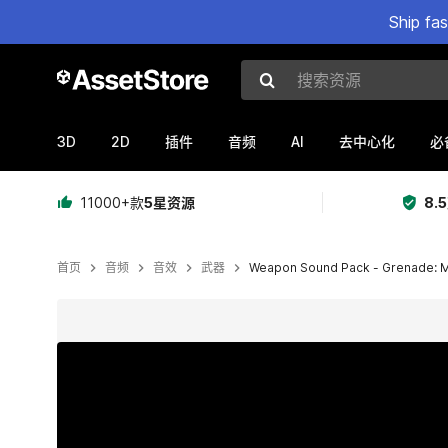
Ship fa
搜索资源
3D
2D
AI
插件
音频
去中心化
必
11000+款
5星资源
8.
首页
音频
音效
武器
Weapon Sound Pack - Grenade: M
当前幻灯片：1 / 4