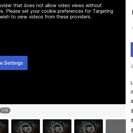
rovider that does not allow video views without
s. Please set your cookie preferences for Targeting
 wish to view videos from these providers.
e Settings
S
L
1
/
15