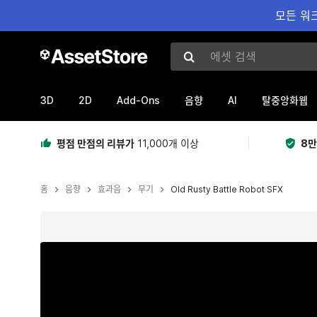
모든 워크
에셋 검색
3D
2D
Add-Ons
AI
음향
탈중앙화웹
평점 만점의 리뷰가
11,000개 이상
8만
홈
음향
효과음
무기
Old Rusty Battle Robot SFX
현재 슬라이드: 1 / 15