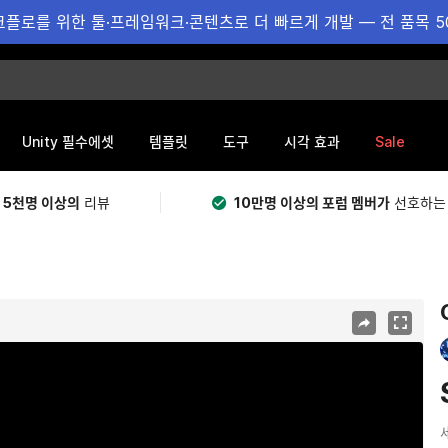
플로를 위한 툴·프레임워크·콘텐츠로 더 빠르게 개발 — 전 품목 5
Sale
Unity 필수에셋
템플릿
도구
시각 효과
 5천명 이상의
리뷰
10만명 이상의 포럼 멤버가
선호하는